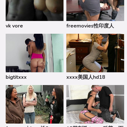
vk vore
freemovies性印度人
bigtitxxx
xxxx美国人hd18